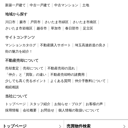
新築一戸建て
中古一戸建て
中古マンション
土地
地域から探す
川口市
蕨市
戸田市
さいたま市緑区
さいたま市南区
さいたま市岩槻区
越谷市
草加市
春日部市
足立区
サイトコンテンツ
マンションカタログ
不動産購入サポート
埼玉高速鉄道の良さ
街の魅力を紹介！
不動産売却について
売却査定
売却について
不動産売却の流れ
「仲介」と「買取」の違い
不動産売却時の諸費用
少しでも高く売るポイント
よくある質問
仲介手数料について
相続相談
当社について
トップページ
スタッフ紹介
お知らせ・ブログ
お客様の声
採用情報
会社概要
お問合せ
個人情報の取扱いについて
トップページ
売買物件検索