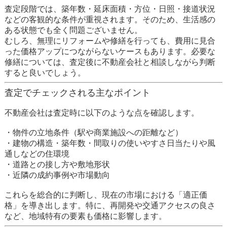
査定段階では、築年数・延床面積・方位・日照・接道状況
などの
客観的な条件
が重視されます。そのため、生活感の
ある状態でも全く問題ございません。
むしろ、無理にリフォームや修繕を行っても、費用に見合
った価格アップにつながらないケースもあります。必要な
修繕については、査定後に不動産会社と相談しながら判断
すると良いでしょう。
査定でチェックされる主なポイント
不動産会社は査定時に以下のような点を確認します。
・
物件の
立地条件（駅や商業施設への距離など）
・
建物の構造・築年数・間取りの使いやすさ
日当たりや風
通しなどの住環境
・
道路との接し方や敷地形状
・
近隣の成約事例や市場動向
これらを総合的に判断し、現在の市場における「適正価
格」を導き出します。特に、再開発や交通アクセスの良さ
など、地域特有の要素も価格に影響します。