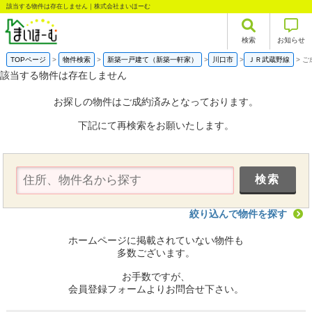
該当する物件は存在しません｜株式会社まいほーむ
検索
お知らせ
TOPページ
物件検索
新築一戸建て（新築一軒家）
川口市
ＪＲ武蔵野線
ご
該当する物件は存在しません
お探しの物件はご成約済みとなっております。
下記にて再検索をお願いたします。
絞り込んで物件を探す
ホームページに掲載されていない物件も
多数ございます。
お手数ですが、
会員登録フォームよりお問合せ下さい。